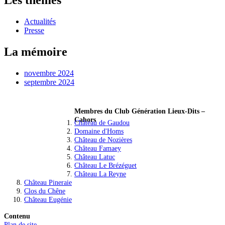
Les thèmes
Actualités
Presse
La mémoire
novembre 2024
septembre 2024
Membres du Club Génération Lieux-Dits –
Cahors
Château de Gaudou
Domaine d'Homs
Château de Nozières
Château Famaey
Château Latuc
Château Le Brézéguet
Château La Reyne
Château Pineraie
Clos du Chêne
Château Eugénie
Contenu
Plan de site